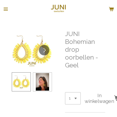
Ga
direct
naar
de
hoofdinhoud
JUNI
Bohemian
drop
oorbellen -
Geel
€ 35,00
In
winkelwagen