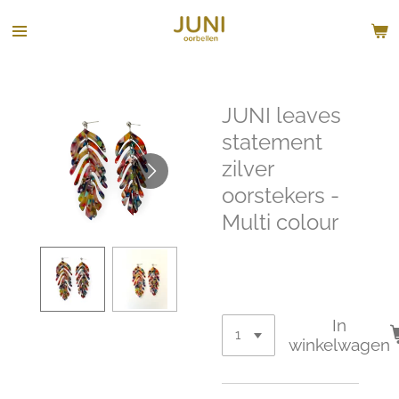
Ga
direct
naar
de
hoofdinhoud
JUNI leaves
statement
zilver
oorstekers -
Multi colour
€ 59,00
In
winkelwagen