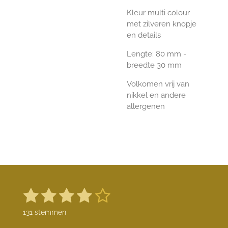
Kleur multi colour
met zilveren knopje
en details
Lengte: 80 mm -
breedte 30 mm
Volkomen vrij van
nikkel en andere
allergenen
1
2
3
4
5
S
R
t
a
s
s
s
s
s
e
131 stemmen
t
m
t
t
t
t
t
m
i