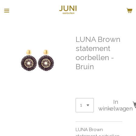
Ga
direct
naar
de
hoofdinhoud
LUNA Brown
statement
oorbellen -
Bruin
€ 45,00
In
winkelwagen
LUNA Brown