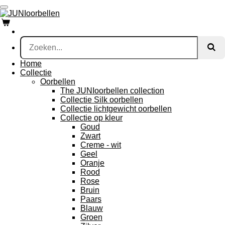
Ga
direct
naar
de
hoofdinhoud
Home
Collectie
Oorbellen
The JUNIoorbellen collection
Collectie Silk oorbellen
Collectie lichtgewicht oorbellen
Collectie op kleur
Goud
Zwart
Creme - wit
Geel
Oranje
Rood
Rose
Bruin
Paars
Blauw
Groen