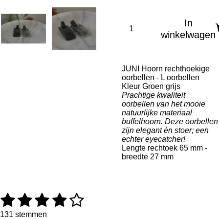
In
winkelwagen
JUNI Hoorn rechthoekige
oorbellen - L oorbellen
Kleur Groen grijs
Prachtige kwaliteit
oorbellen van het mooie
natuurlijke materiaal
buffelhoorn. Deze oorbellen
zijn elegant én stoer; een
echter eyecatcher!
Lengte rechtoek 65 mm -
breedte 27 mm
1
2
3
4
5
R
S
a
t
s
s
s
s
s
t
e
131 stemmen