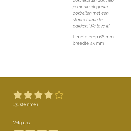
donkerbruin dan heb
je mooie elegante
oorbellen met een
stoere touch te
pakken. We love it!
Lengte drop 66 mm -
breedte 45 mm
1
2
3
4
5
S
R
t
a
s
s
s
s
s
e
131 stemmen
t
m
t
t
t
t
t
m
i
e
n
e
e
e
e
e
n
Volg ons
g
: