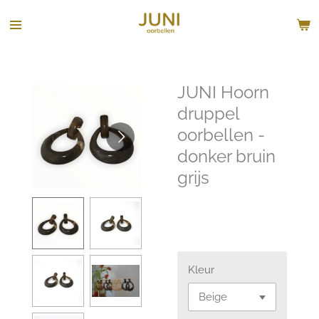
Ga
direct
naar
de
hoofdinhoud
JUNI Hoorn
druppel
oorbellen -
donker bruin
grijs
€ 80,00
Kleur