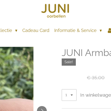
llectie
Cadeau Card
Informatie & Service
JUNI Armb
Sale!
€ 20,00
€ 35,00
In winkelwag