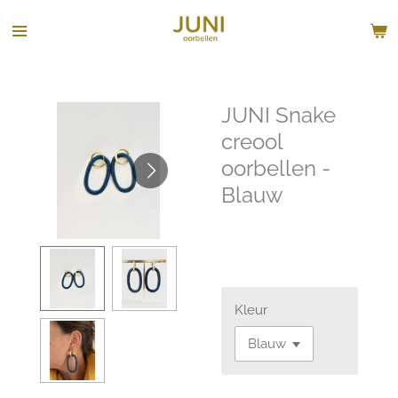
Ga
direct
naar
de
hoofdinhoud
JUNI Snake
creool
oorbellen -
Blauw
€ 59,00
Kleur