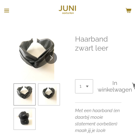
Ga
direct
naar
de
hoofdinhoud
Haarband
zwart leer
€ 15,00
In
winkelwagen
Met een haarband (en
daarbij mooie
statement oorbellen)
maak jij je look