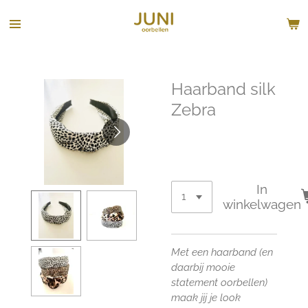
Ga
direct
naar
de
hoofdinhoud
Haarband silk
Zebra
€ 15,00
In
winkelwagen
Met een haarband (en
daarbij mooie
statement oorbellen)
maak jij je look