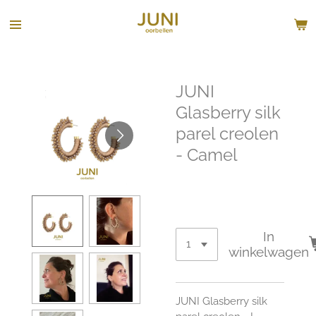
Ga
direct
naar
de
hoofdinhoud
JUNI
Glasberry silk
parel creolen
- Camel
€ 65,00
In
winkelwagen
JUNI Glasberry silk