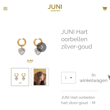
Ga
direct
naar
de
hoofdinhoud
JUNI Hart
oorbellen
zilver-goud
€ 39,00
In
winkelwagen
JUNI Hart oorbellen
hart zilver-goud - M