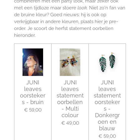
combineren met een party look, maar zeker ook
met een tijdloze maar stoere
look.
Niet zo'n fan van
de bruine kleur? Goed nieuws: hij is ook op
verkrijgbaar in andere kleuren, plaats hier je pre-
order. Je scoort de herfst statement oorbellen
hieronder.
JUNI
JUNI
JUNI
leaves
leaves
leaves
oorsteker
statement
statement
s - bruin
oorbellen
oorsteker
- Multi
s -
€ 59,00
colour
Donkergr
oen en
€ 49,00
blauw
€ 59,00